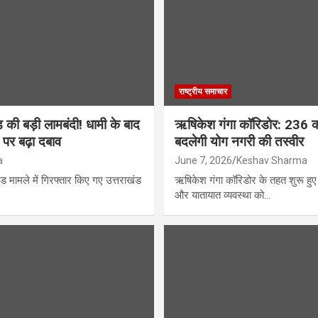
राष्ट्रीय समाचार
 की बड़ी लामबंदी! धामी के बाद
ऋषिकेश गंगा कॉरिडोर: 236 क
पर बढ़ा दबाव
बदलेगी योग नगरी की तस्वीर
a
June 7, 2026
Keshav Sharma
ंड मामले में गिरफ्तार किए गए उत्तराखंड
ऋषिकेश गंगा कॉरिडोर के तहत शुरू हुए ब
और यातायात व्यवस्था को…