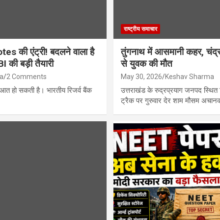
राष्ट्रीय समाचार
 की एंट्री! बदलने वाला है
तुंगनाथ में आसमानी कहर, चंद्
I की बड़ी तैयारी
से युवक की मौत
a
2 Comments
May 30, 2026
Keshav Sharma
रुआत हो सकती है। भारतीय रिजर्व बैंक
उत्तराखंड के रुद्रप्रयाग जनपद स्थित व
ट्रैक पर गुरुवार देर शाम मौसम अचा