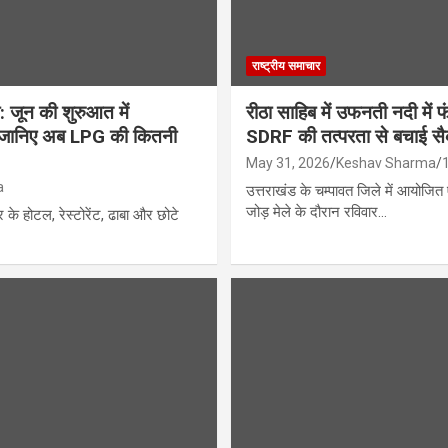
राष्ट्रीय समाचार
: जून की शुरुआत में
रीठा साहिब में उफनती नदी में फंस
ा, जानिए अब LPG की कितनी
SDRF की तत्परता से बचाई सैकड
May 31, 2026
Keshav Sharma
a
उत्तराखंड के चम्पावत जिले में आयोजित ऐ
जोड़ मेले के दौरान रविवार…
 के होटल, रेस्टोरेंट, ढाबा और छोटे