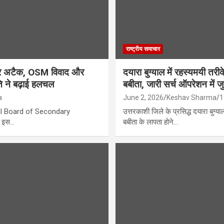
राष्ट्रीय समाचार
इबर अटैक, OSM विवाद और
दयारा बुग्याल में रहस्यमयी तरी
ि ने बढ़ाई हलचल
बबीता, जारी सर्च ऑपरेशन में 
a
June 2, 2026
Keshav Sharma
1
entral Board of Secondary
उत्तरकाशी जिले के प्रसिद्ध दयारा बुग्या
र इस…
बबीता के लापता होने…