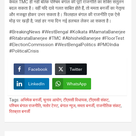
केवल TMC ही नहीं बल्कि पश्चिम बंगाल की पूरी राजनीति का शक्ति संतुलन
बदल सकता है। वहीं यदि दावे गलत साबित होते हैं, तो ममता बनर्जी का नेतृत्व
और मजबूत होकर उभर सकता है। फिलहाल बंगाल की राजनीति एक ऐसे
मोड़ पर खड़ी है, जहां हर नया दिन नई हलचल लेकर आ सकता है।
#BreakingNews #WestBengal #Kolkata #MamataBanerjee
#RitabrataBanerjee #TMC #AbhishekBanerjee #FloorTest
#ElectionCommission #WestBengalPolitics #PMOIndia
#PoliticalCrisis
Facebook
Twitter
LinkedIn
WhatsApp
Tags:
अभिषेक बनर्जी
,
चुनाव आयोग
,
टीएमसी विधायक
,
टीएमसी संकट
,
पश्चिम बंगाल राजनीति
,
फ्लोर टेस्ट
,
बंगाल न्यूज
,
ममता बनर्जी
,
राजनीतिक संकट
,
रितब्रत बनर्जी
Post