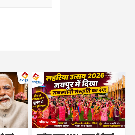
त्यौहार/उत्सव