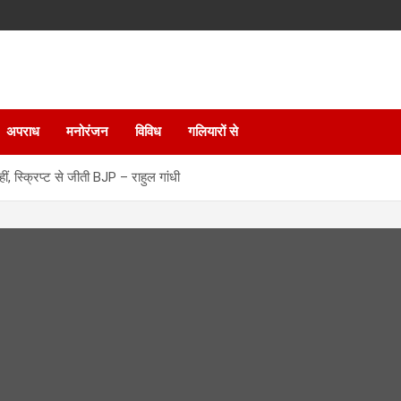
अपराध
मनोरंजन
विविध
गलियारों से
, स्क्रिप्ट से जीती BJP – राहुल गांधी