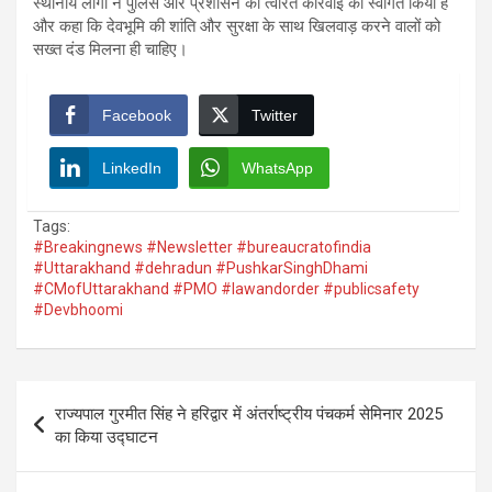
स्थानीय लोगों ने पुलिस और प्रशासन की त्वरित कार्रवाई का स्वागत किया है
और कहा कि देवभूमि की शांति और सुरक्षा के साथ खिलवाड़ करने वालों को
सख्त दंड मिलना ही चाहिए।
Facebook
Twitter
LinkedIn
WhatsApp
Tags:
#Breakingnews #Newsletter #bureaucratofindia
#Uttarakhand #dehradun #PushkarSinghDhami
#CMofUttarakhand #PMO #lawandorder #publicsafety
#Devbhoomi
Post
राज्यपाल गुरमीत सिंह ने हरिद्वार में अंतर्राष्ट्रीय पंचकर्म सेमिनार 2025
navigation
का किया उद्घाटन