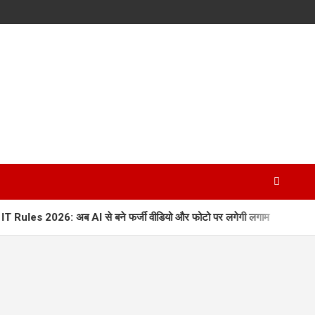
es 2026: अब AI से बने फर्जी वीडियो और फोटो पर लगेगी लगाम
ऑरेंज अ